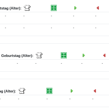
stag (Alter):
-
-
-
-
-
-
-
-
-
-
Geburtstag (Alter):
-
-
-
-
-
g (Alter):
-
-
-
-
-