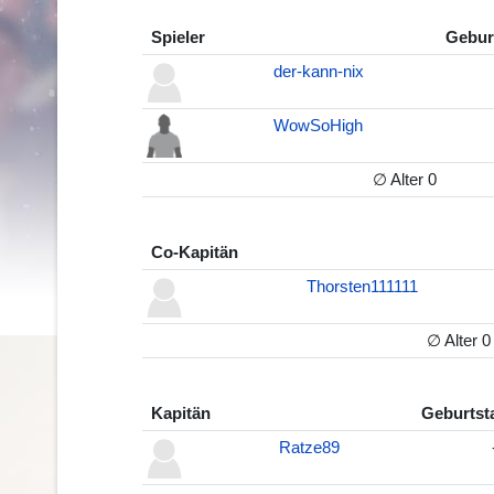
Spieler
Geburt
der-kann-nix
WowSoHigh
∅ Alter 0
Co-Kapitän
Thorsten111111
∅ Alter 0
Kapitän
Geburtsta
Ratze89