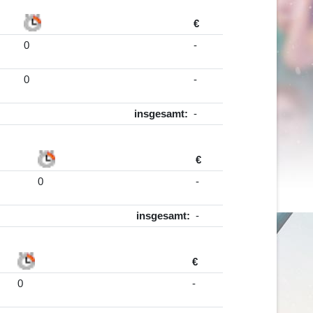
€
0
-
0
-
insgesamt:
-
€
0
-
insgesamt:
-
€
0
-