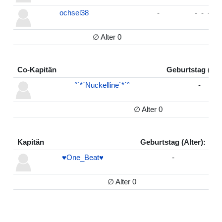
ochsel38
-
-
-
-
-
∅ Alter 0
Co-Kapitän
Geburtstag (Alte
°`*´Nuckelline`*´°
-
∅ Alter 0
Kapitän
Geburtstag (Alter):
♥One_Beat♥
-
-
-
∅ Alter 0