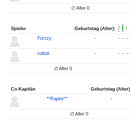
∅ Alter 0
Spieler
Geburtstag (Alter):
Furzzy
-
-
-
-
-
0
rutituti
-
-
-
-
-
0
∅ Alter 0
in
Co-Kapitän
Geburtstag (Alter):
**Raptor**
-
-
∅ Alter 0