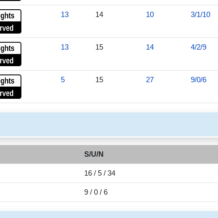
13
14
10
3/1/10
13
15
14
4/2/9
5
15
27
9/0/6
S/U/N
16 / 5 / 34
9 / 0 / 6