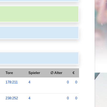
Tore
Spieler
∅ Alter
€
178:211
4
0
0
238:252
4
0
0