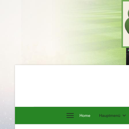
Home
Hauptmenü