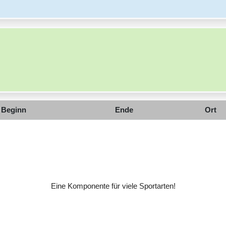
Beginn
Ende
Ort
Eine Komponente für viele Sportarten!