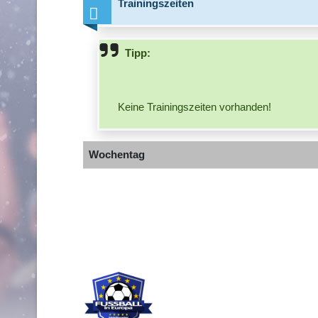
Trainingszeiten
Tipp:
Keine Trainingszeiten vorhanden!
Wochentag