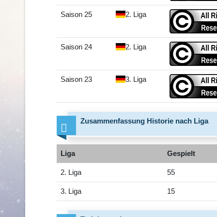
Saison 25
2. Liga
Saison 24
2. Liga
Saison 23
3. Liga
Zusammenfassung Historie nach Liga
Liga
Gespielt
2. Liga
55
3. Liga
15