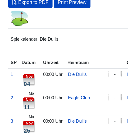
Export to PDF
Print Preview
Spielkalender: Die Dullis
SP
Datum
Uhrzeit
Heimteam
Gäs
1
00:00 Uhr
Die Dullis
-
BB
Nov.
04
Mo
2
00:00 Uhr
Eagle-Club
-
Die 
Nov.
11
Mo
3
00:00 Uhr
Die Dullis
-
Hole
Nov.
25