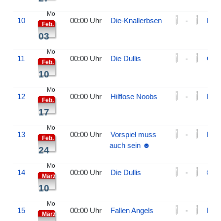
Mo
10
00:00 Uhr
Die-Knallerbsen
-
Die 
Feb.
03
Mo
11
00:00 Uhr
Die Dullis
-
Carp
Feb.
10
Mo
12
00:00 Uhr
Hilflose Noobs
-
Die 
Feb.
17
Mo
13
00:00 Uhr
Vorspiel muss
-
Die 
Feb.
auch sein ☻
24
Mo
14
00:00 Uhr
Die Dullis
-
Ⓖ
März
10
Mo
15
00:00 Uhr
Fallen Angels
-
Die 
März