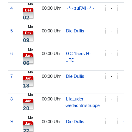
Mo
4
00:00 Uhr
~°~ zuFAil ~°~
-
Die 
Dez.
02
Mo
5
00:00 Uhr
Die Dullis
-
Die
Dez.
09
Mo
6
00:00 Uhr
GC 15ers H-
-
Die 
Jan.
UTD
06
Mo
7
00:00 Uhr
Die Dullis
-
Bog
Jan.
13
Mo
8
00:00 Uhr
LilaLuder
-
Die 
Jan.
Gedächtnistruppe
20
Mo
9
00:00 Uhr
Die Dullis
-
Golf
Jan.
27