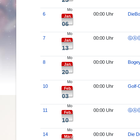
Mo
6
00:00 Uhr
DieB
Jan.
06
Mo
7
00:00 Uhr
ⒼⒶ
Jan.
13
Mo
8
00:00 Uhr
Bogey
Jan.
20
Mo
10
00:00 Uhr
Golf-
Feb.
03
Mo
11
00:00 Uhr
ⒼⒶ
Feb.
10
Mo
14
00:00 Uhr
Die Du
März