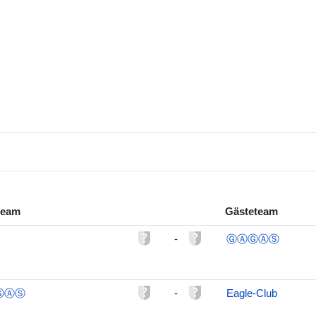
team
Gästeteam
-
ⒼⒶⒼⒶⓈ
ⒼⒶⓈ
-
Eagle-Club