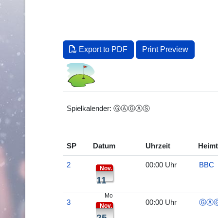
Export to PDF
Print Preview
Spielkalender: ⒼⒶⒼⒶⓈ
SP
Datum
Uhrzeit
Heim
2
00:00 Uhr
BBC
Nov.
11
Mo
3
00:00 Uhr
ⒼⒶ
Nov.
25