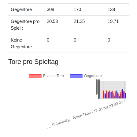
Gegentore
308
170
138
Gegentore pro
20.53
21.25
19.71
Spiel :
Keine
0
0
0
Gegentore
Tore pro Spieltag