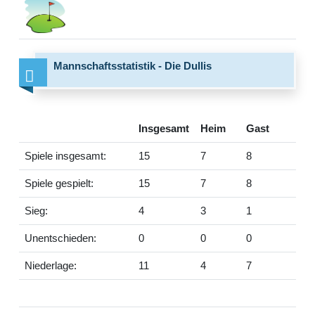
Mannschaftsstatistik - Die Dullis
Insgesamt
Heim
Gast
Spiele insgesamt:
15
7
8
Spiele gespielt:
15
7
8
Sieg:
4
3
1
Unentschieden:
0
0
0
Niederlage:
11
4
7