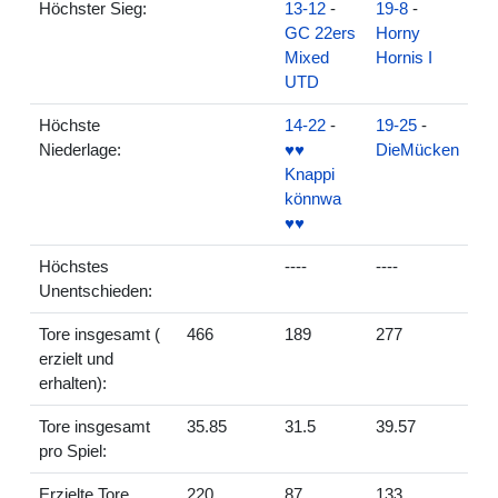
Höchster Sieg:
13-12
-
19-8
-
GC 22ers
Horny
Mixed
Hornis I
UTD
Höchste
14-22
-
19-25
-
Niederlage:
♥♥
DieMücken
Knappi
könnwa
♥♥
Höchstes
----
----
Unentschieden:
Tore insgesamt (
466
189
277
erzielt und
erhalten):
Tore insgesamt
35.85
31.5
39.57
pro Spiel:
Erzielte Tore
220
87
133