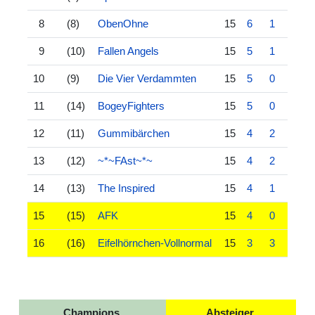
8
(8)
ObenOhne
15
6
1
8
9
(10)
Fallen Angels
15
5
1
9
10
(9)
Die Vier Verdammten
15
5
0
10
11
(14)
BogeyFighters
15
5
0
10
12
(11)
Gummibärchen
15
4
2
9
13
(12)
~*~FAst~*~
15
4
2
9
14
(13)
The Inspired
15
4
1
10
15
(15)
AFK
15
4
0
11
16
(16)
Eifelhörnchen-Vollnormal
15
3
3
9
Champions
Absteiger