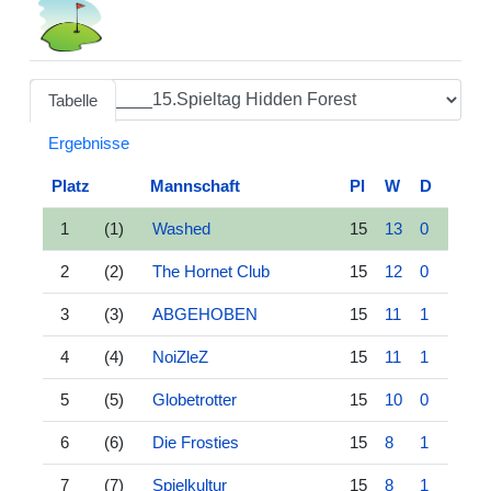
Tabelle
Ergebnisse
Platz
Mannschaft
Pl
W
D
L
1
(1)
Washed
15
13
0
2
2
(2)
The Hornet Club
15
12
0
3
3
(3)
ABGEHOBEN
15
11
1
3
4
(4)
NoiZleZ
15
11
1
3
5
(5)
Globetrotter
15
10
0
5
6
(6)
Die Frosties
15
8
1
6
7
(7)
Spielkultur
15
8
1
6