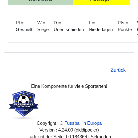
Pl =
W =
D =
L =
Pts =
Gespielt
Siege
Unentschieden
Niederlagen
Punkte
Zurück
Eine Komponente für viele Sportarten!
Copyright : ©
Fussball in Europa
Version : 4.24.00 (diddipoeler)
Ladezeit der Seite: [ 0.184369 ] Sekunden