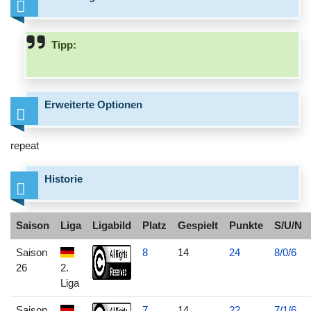
Tipp:
Erweiterte Optionen
repeat
Historie
Saison
Liga
Ligabild
Platz
Gespielt
Punkte
S/U/N
Saison
8
14
24
8/0/6
26
2.
Liga
Saison
7
14
22
7/1/6