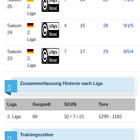
25
2.
Liga
Saison
4
15
28
9/1/5
24
2.
Liga
Saison
7
17
29
8/5/4
23
2.
Liga
Zusammenfassung Historie nach Liga
Liga
Gespielt
S/U/N
Tore
2. Liga
60
32 / 7 / 21
1299 : 1182
Trainingszeiten